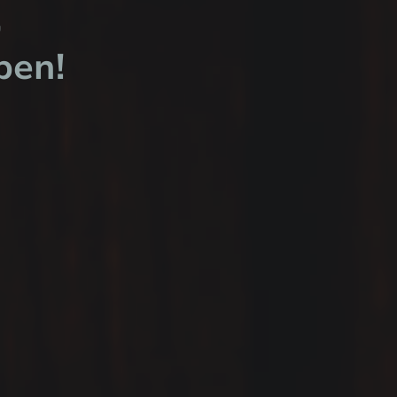
,
ben!