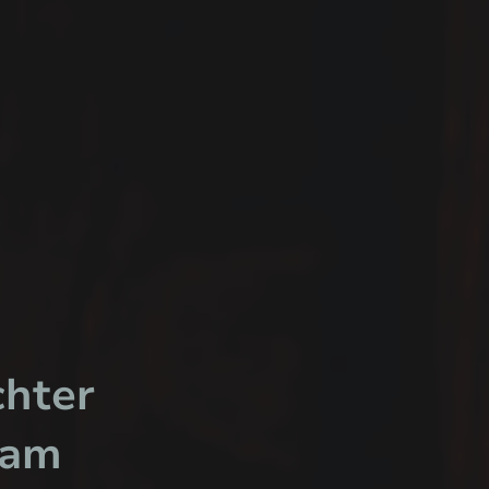
chter
sam